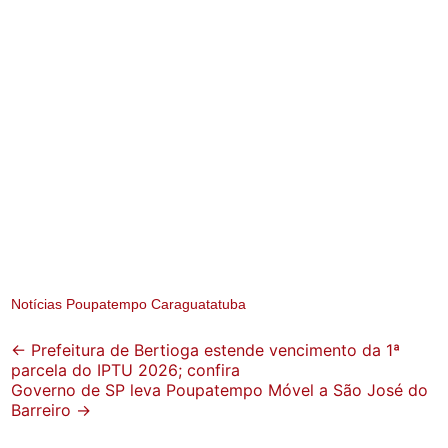
Notícias Poupatempo Caraguatatuba
Post
←
Prefeitura de Bertioga estende vencimento da 1ª
parcela do IPTU 2026; confira
navigation
Governo de SP leva Poupatempo Móvel a São José do
Barreiro
→