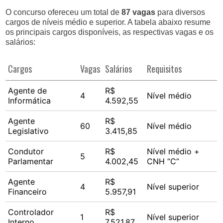
O concurso ofereceu um total de
87 vagas
para diversos
cargos de níveis médio e superior. A tabela abaixo resume
os principais cargos disponíveis, as respectivas vagas e os
salários:
Cargos
Vagas
Salários
Requisitos
Agente de
R$
4
Nível médio
Informática
4.592,55
Agente
R$
60
Nível médio
Legislativo
3.415,85
Condutor
R$
Nível médio +
5
Parlamentar
4.002,45
CNH “C”
Agente
R$
4
Nível superior
Financeiro
5.957,91
Controlador
R$
1
Nível superior
Interno
7.521,87