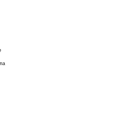
e
 na